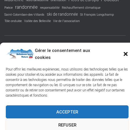
Nord-Belledonne
orientation
randonnée
Poésie
responsabilité
Réchauffement climatique
ski de randonnée
Saint-Colomban-des-Villards
St François Longchamp
Tôle ondulée
Vallée des Belleville
Vie de l'association
FACEBOOK
PROTECTION DES DONNÉES PERSONNELLES
Gérer le consentement aux
cookies
POLITIQUE DES COOKIES – © 2026
Pour offrir les meilleures expériences, nous utilisons des technologies telles que les
cookies pour stocker et/ou accéder aux informations des appareils. Le fait de
Hestia | Développé par
ThemeIsle
consentir à ces technologies nous permettra de traiter des données telles que le
comportement de navigation ou les ID uniques sur ce site. Le fait de ne pas
consentir ou de retirer son consentement peut avoir un effet négatif sur certaines
caractéristiques et fonctions.
ACCEPTER
REFUSER