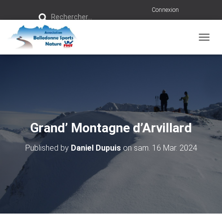
R
Connexion
Rechercher…
e
c
h
e
r
OUVRI
c
h
e
r
:
Grand’ Montagne d’Arvillard
Published by
Daniel Dupuis
on
sam. 16 Mar. 2024