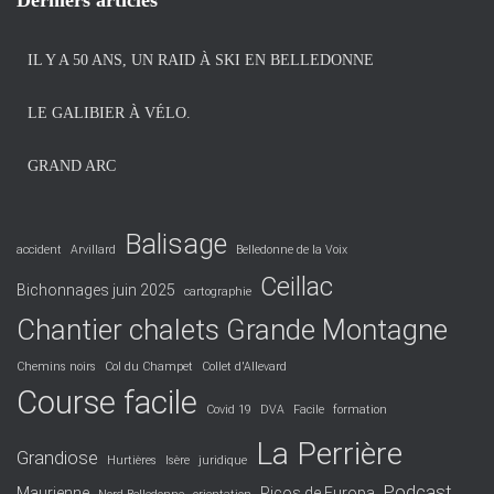
Derniers articles
i
v
IL Y A 50 ANS, UN RAID À SKI EN BELLEDONNE
e
s
LE GALIBIER À VÉLO.
GRAND ARC
Balisage
accident
Arvillard
Belledonne de la Voix
Ceillac
Bichonnages juin 2025
cartographie
Chantier chalets Grande Montagne
Chemins noirs
Col du Champet
Collet d'Allevard
Course facile
Covid 19
DVA
Facile
formation
La Perrière
Grandiose
Hurtières
Isère
juridique
Podcast
Maurienne
Picos de Europa