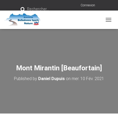
R
Connexion
Rechercher…
e
c
h
e
r
OUVRI
c
h
e
r
:
Mont Mirantin [Beaufortain]
Published by
Daniel Dupuis
on
mer. 10 Fév. 2021