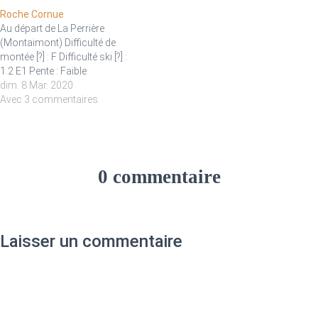
d'Arvillard (2041 m)…
Roche Cornue
Au départ de La Perrière
(Montaimont) Difficulté de
montée [?] : F Difficulté ski [?] :
1.2 E1 Pente : Faible
dim. 8 Mar. 2020
Avec 3 commentaires
0 commentaire
Laisser un commentaire