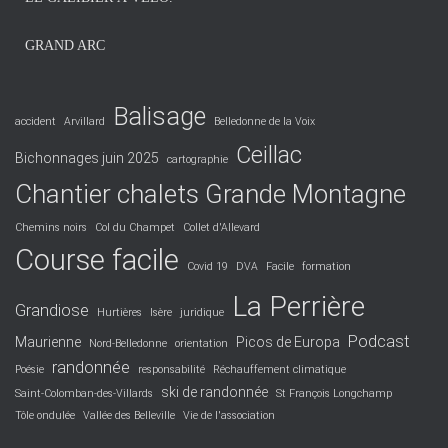
GRAND ARC
Balisage
accident
Arvillard
Belledonne de la Voix
Ceillac
Bichonnages juin 2025
cartographie
Chantier chalets Grande Montagne
Chemins noirs
Col du Champet
Collet d'Allevard
Course facile
Covid 19
DVA
Facile
formation
La Perrière
Grandiose
Hurtières
Isère
juridique
Podcast
Maurienne
Picos de Europa
Nord-Belledonne
orientation
randonnée
Poésie
responsabilité
Réchauffement climatique
ski de randonnée
Saint-Colomban-des-Villards
St François Longchamp
Tôle ondulée
Vallée des Belleville
Vie de l'association