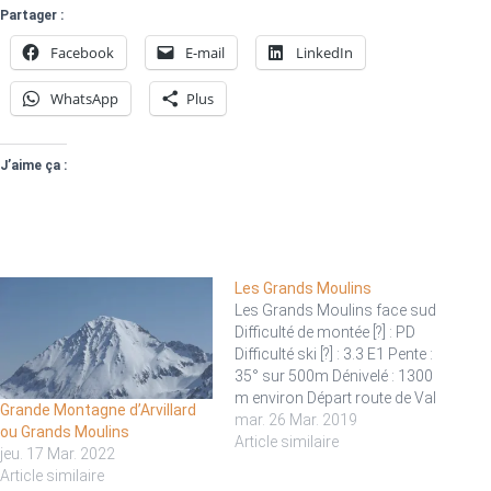
Partager :
Facebook
E-mail
LinkedIn
WhatsApp
Plus
J’aime ça :
Les Grands Moulins
Les Grands Moulins face sud
Difficulté de montée [?] : PD
Difficulté ski [?] : 3.3 E1 Pente :
35° sur 500m Dénivelé : 1300
m environ Départ route de Val
Grande Montagne d’Arvillard
Pelouse (vers 1200 m)
mar. 26 Mar. 2019
ou Grands Moulins
Descriptif sur skitour.fr
Article similaire
jeu. 17 Mar. 2022
Possibilité plus facile et plus
Article similaire
court : Grande Montagne