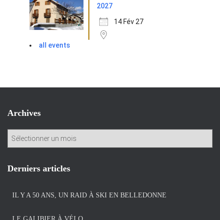
2027
14 Fév 27
all events
Archives
A
r
c
h
Derniers articles
i
v
IL Y A 50 ANS, UN RAID À SKI EN BELLEDONNE
e
s
LE GALIBIER À VÉLO.