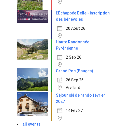
L'Échappée Belle - inscription
des bénévoles
20 Août 26
Haute Randonnée
Pyrénéenne
2 Sep 26
Grand Roc (Bauges)
26 Sep 26
Arvillard
Séjour ski de rando février
2027
14 Fév 27
all events