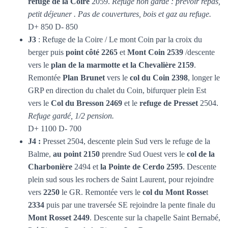
refuge de la Coire
2059.
Refuge non gardé : prévoir repas,
petit déjeuner . Pas
de couvertures, bois et gaz au refuge.
D+ 850 D- 850
J3
: Refuge de la Coire / Le mont Coin par la croix du
berger puis
point côté 2265
et
Mont Coin 2539
/descente
vers le
plan de la marmotte et la Chevalière 2159
.
Remontée
Plan Brunet
vers le
col du Coin 2398
, longer le
GRP en direction du chalet du Coin, bifurquer plein Est
vers le
Col du Bresson 2469
et le
refuge de Presset
2504.
Refuge gardé, 1/2 pension.
D+ 1100 D- 700
J4 :
Presset 2504, descente plein Sud vers le refuge de la
Balme,
au point 2150
prendre Sud Ouest vers le
col de la
Charbonière
2494 et
la Pointe de Cerdo 2595
. Descente
plein sud sous les rochers de Saint Laurent, pour rejoindre
vers
2250
le GR. Remontée vers le
col du Mont Rosse
t
2334
puis par une traversée SE rejoindre la pente finale du
Mont
Rosset 2449
. Descente sur la chapelle Saint Bernabé,