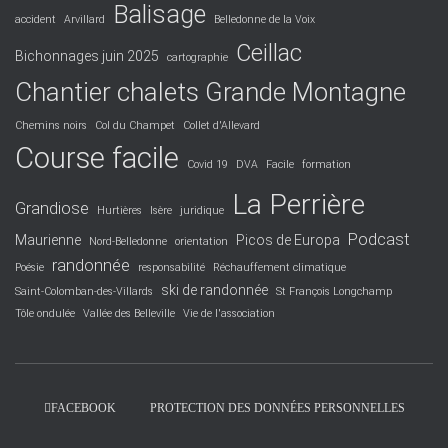
Balisage
accident
Arvillard
Belledonne de la Voix
Ceillac
Bichonnages juin 2025
cartographie
Chantier chalets Grande Montagne
Chemins noirs
Col du Champet
Collet d'Allevard
Course facile
Covid 19
DVA
Facile
formation
La Perrière
Grandiose
Hurtières
Isère
juridique
Podcast
Maurienne
Picos de Europa
Nord-Belledonne
orientation
randonnée
Poésie
responsabilité
Réchauffement climatique
ski de randonnée
Saint-Colomban-des-Villards
St François Longchamp
Tôle ondulée
Vallée des Belleville
Vie de l'association
FACEBOOK
PROTECTION DES DONNÉES PERSONNELLES