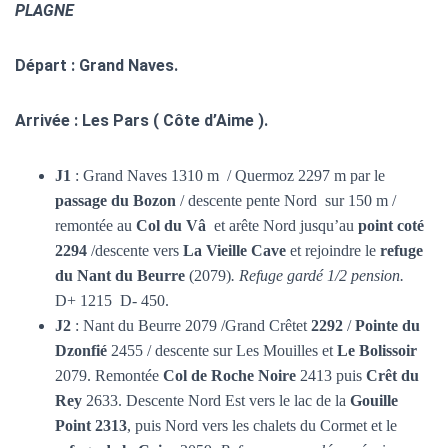
PLAGNE
Départ : Grand Naves.
Arrivée : Les Pars ( Côte d’Aime ).
J1
: Grand Naves 1310 m / Quermoz 2297 m par le
passage du Bozon
/ descente pente Nord sur 150 m /
remontée au
Col du Vâ
et arête Nord jusqu’au
point coté
2294
/descente vers
La Vieille Cave
et rejoindre le
refuge
du Nant du Beurre
(2079)
. Refuge
gardé 1/2 pension.
D+ 1215 D- 450.
J2
: Nant du Beurre 2079 /Grand Crêtet
2292
/
Pointe du
Dzonfié
2455 / descente sur Les Mouilles et
Le
Bolissoir
2079. Remontée
Col de Roche Noire
2413 puis
Crêt du
Rey
2633. Descente Nord Est vers le lac de la
Gouille
Point 2313
, puis Nord vers les chalets du Cormet et le