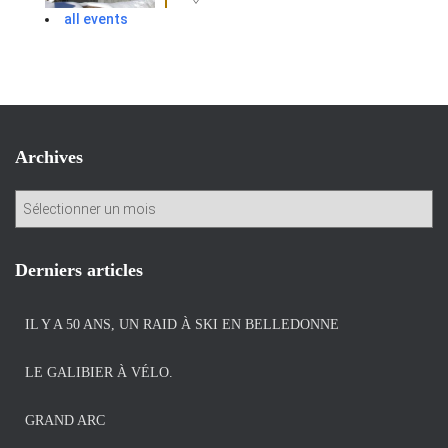
all events
Archives
A
r
c
h
Derniers articles
i
v
IL Y A 50 ANS, UN RAID À SKI EN BELLEDONNE
e
s
LE GALIBIER À VÉLO.
GRAND ARC