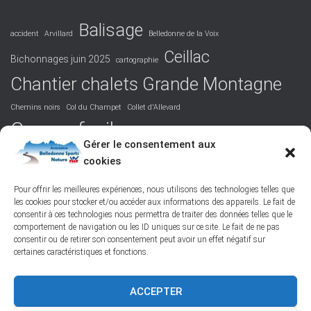
Balisage
accident
Arvillard
Belledonne de la Voix
Ceillac
Bichonnages juin 2025
cartographie
Chantier chalets Grande Montagne
Chemins noirs
Col du Champet
Collet d'Allevard
Course facile
Covid 19
DVA
Facile
formation
Gérer le consentement aux
La Perrière
cookies
Grandiose
Hurtières
Isère
juridique
Podcast
Maurienne
Picos de Europa
Nord-Belledonne
orientation
Pour offrir les meilleures expériences, nous utilisons des technologies telles que
les cookies pour stocker et/ou accéder aux informations des appareils. Le fait de
randonnée
Poésie
responsabilité
Réchauffement climatique
consentir à ces technologies nous permettra de traiter des données telles que le
ski de randonnée
Saint-Colomban-des-Villards
St François Longchamp
comportement de navigation ou les ID uniques sur ce site. Le fait de ne pas
Tôle ondulée
Vallée des Belleville
Vie de l'association
consentir ou de retirer son consentement peut avoir un effet négatif sur
certaines caractéristiques et fonctions.
ACCEPTER
FACEBOOK
PROTECTION DES DONNÉES PERSONNELLES