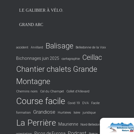
LE GALIBIER À VÉLO.
GRAND ARC
Balisage
accident
Arvillard
Belledonne de la Voix
Ceillac
Bichonnages juin 2025
cartographie
Chantier chalets Grande
Montagne
Chemins noirs
Col du Champet
Collet d'Allevard
Course facile
Covid 19
DVA
Facile
Grandiose
formation
Hurtières
Isère
juridique
La Perrière
Maurienne
Nord-Belledonne
Podcast
Picos de Europa
orientation
Poésie