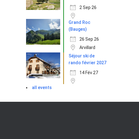
2 Sep 26
Grand Roc
(Bauges)
26 Sep 26
Arvillard
Séjour ski de
rando février 2027
14 Fév 27
all events