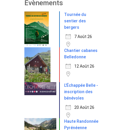
Evènements
Tournée du
sentier des
bergers
7 Août 26
Chantier cabanes
Belledonne
12 Août 26
L'Échappée Belle -
inscription des
bénévoles
20 Août 26
Haute Randonnée
Pyrénéenne