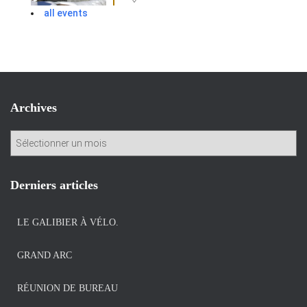
all events
Archives
A
r
c
h
Derniers articles
i
v
LE GALIBIER À VÉLO.
e
s
GRAND ARC
RÉUNION DE BUREAU