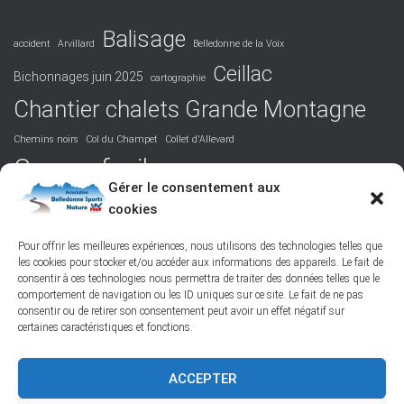
Balisage
accident
Arvillard
Belledonne de la Voix
Ceillac
Bichonnages juin 2025
cartographie
Chantier chalets Grande Montagne
Chemins noirs
Col du Champet
Collet d'Allevard
Course facile
Covid 19
DVA
Facile
formation
Gérer le consentement aux
La Perrière
cookies
Grandiose
Hurtières
Isère
juridique
Podcast
Maurienne
Picos de Europa
Nord-Belledonne
orientation
Pour offrir les meilleures expériences, nous utilisons des technologies telles que
les cookies pour stocker et/ou accéder aux informations des appareils. Le fait de
randonnée
Poésie
responsabilité
Réchauffement climatique
consentir à ces technologies nous permettra de traiter des données telles que le
ski de randonnée
Saint-Colomban-des-Villards
St François Longchamp
comportement de navigation ou les ID uniques sur ce site. Le fait de ne pas
Tôle ondulée
Vallée des Belleville
Vie de l'association
consentir ou de retirer son consentement peut avoir un effet négatif sur
certaines caractéristiques et fonctions.
ACCEPTER
FACEBOOK
PROTECTION DES DONNÉES PERSONNELLES