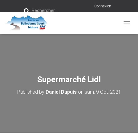
R
Connexion
Rechercher…
e
c
h
e
r
OUVRI
c
h
e
r
:
Supermarché Lidl
Published by
Daniel Dupuis
on
sam. 9 Oct. 2021