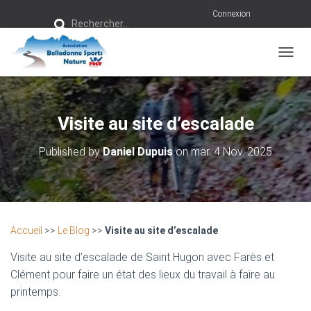
R
Connexion
Rechercher…
e
c
h
e
r
OUVRI
c
h
e
r
Visite au site d’escalade
:
Published by
Daniel Dupuis
on
mar. 4 Nov. 2025
Accueil
>>
Le Blog
>>
Visite au site d’escalade
Visite au site d’escalade de Saint Hugon avec Farès et
Clément pour faire un état des lieux du travail à faire au
printemps.