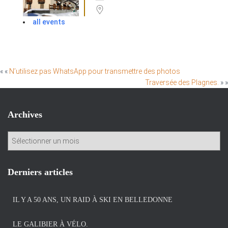
all events
« «
N’utilisez pas WhatsApp pour transmettre des photos
Traversée des Plagnes.
» »
Archives
A
r
c
h
Derniers articles
i
v
IL Y A 50 ANS, UN RAID À SKI EN BELLEDONNE
e
s
LE GALIBIER À VÉLO.